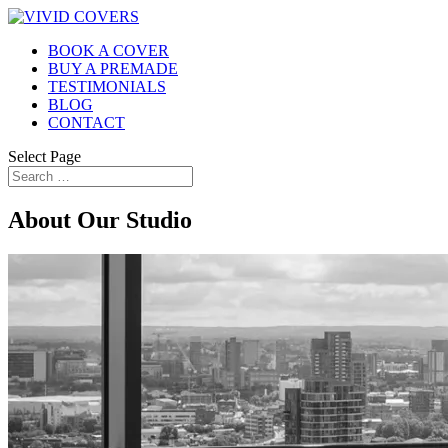
BOOK A COVER
BUY A PREMADE
TESTIMONIALS
BLOG
CONTACT
Select Page
About Our Studio